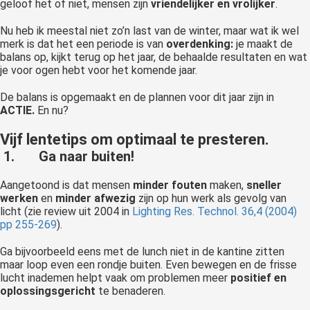
geloof het of niet, mensen zijn
vriendelijker en vrolijker
.
Nu heb ik meestal niet zo’n last van de winter, maar wat ik wel
merk is dat het een periode is van
overdenking:
je maakt de
balans op, kijkt terug op het jaar, de behaalde resultaten en wat
je voor ogen hebt voor het komende jaar.
De balans is opgemaakt en de plannen voor dit jaar zijn in
ACTIE.
En nu?
Vijf lentetips om optimaal te presteren.
1.
Ga naar buiten!
Aangetoond is dat mensen
minder fouten
maken,
sneller
werken
en
minder afwezig
zijn op hun werk als gevolg van
licht (zie review uit 2004 in
Lighting Res. Technol. 36,4 (2004)
pp 255-269
).
Ga bijvoorbeeld eens met de lunch niet in de kantine zitten
maar loop even een rondje buiten. Even bewegen en de frisse
lucht inademen helpt vaak om problemen meer
positief en
oplossingsgericht
te benaderen.