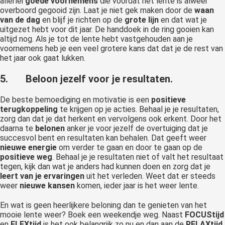
allerlei
goede voornemens
die voordat het lente is alweer
overboord gegooid zijn. Laat je niet gek maken door de
waan
van de dag
en blijf je richten op de
grote lijn
en dat wat je
uitgezet hebt voor dit jaar. De handdoek in de ring gooien kan
altijd nog. Als je tot de lente hebt vastgehouden aan je
voornemens heb je een veel grotere kans dat dat je de rest van
het jaar ook gaat lukken.
5.
Beloon jezelf voor je resultaten.
De beste bemoediging en motivatie is een
positieve
terugkoppeling
te krijgen op je acties. Behaal je je resultaten,
zorg dan dat je dat herkent en vervolgens ook erkent. Door het
daarna te
belonen
anker je voor jezelf de overtuiging dat je
succesvol bent en resultaten kan behalen. Dat geeft weer
nieuwe energie
om verder te gaan en door te gaan op de
positieve weg
. Behaal je je resultaten niet of valt het resultaat
tegen, kijk dan wat je anders had kunnen doen en zorg dat je
leert van je ervaringen
uit het verleden. Weet dat er steeds
weer
nieuwe kansen
komen, ieder jaar is het weer lente.
En wat is geen heerlijkere beloning dan te genieten van het
mooie lente weer? Boek een weekendje weg. Naast
FOCUStijd
en
FLEXtijd
is het ook belangrijk zo nu en dan aan de
RELAXtijd