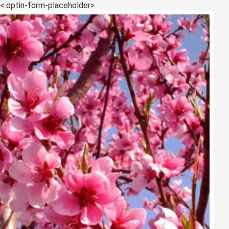
<:optin-form-placeholder>